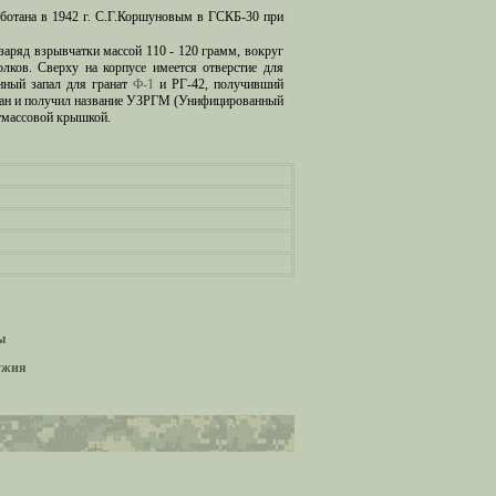
аботана в 1942 г. С.Г.Коршуновым в ГСКБ-30 при
заряд взрывчатки массой 110 - 120 грамм, вокруг
олков. Сверху на корпусе имеется отверстие для
нный запал для гранат
Ф-1
и РГ-42, получивший
ован и получил название УЗРГМ (Унифицированный
тмассовой крышкой.
ы
ужия