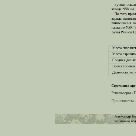
Ручная оскол
заводе N58 им.
По типу прим
заряда намотан
ввинчивания з
название УЗРГ 
Запал Ручной Г
Масса снаряже
Масса взрывно
Средняя дально
Время горения 
Дальность разл
Стрелковое ору
Револьверы
П
:
Гранатометы
Александр Ка
возможно тол