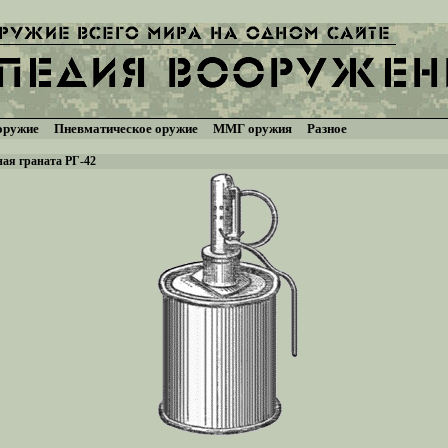
оружие
Пневматическое оружие
ММГ оружия
Разное
ая граната РГ-42