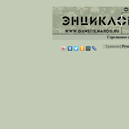
Стрелковое 
Гранаты
|
Ручн