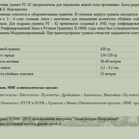
очная граната РГ-42 предназначена для поражения живой силы противника. Была разр
 К.Е. Ворошилова.
енения относится к оборонительным гранатам. В стальном корпусе гранаты находиться 
а в 3 - 4 слоя стальная лента с насечками для повышения количества убойных оск
апала. Для подрыва гранаты РГ - 42 применялся созданый в 1942 году унифицирова
(Унифицированный Запал к Ручным Гранатам). В 1960е годы запал был усовершенств
ранаты Модернизированный). При транспортировке гранаты отверстие закрывается плас
нной гранаты
420 гр.
го заряда
110-120 гр
сть метания
30-40 метров
запала
3,2 - 4,2 сек.
ета убойных осколков
25 метров
жие, ММГ и пневматическое оружие:
истолеты
Пистолеты - Пулеметы
Дробовики
Автоматы
Винтовки
Пулемет
:
:
:
:
:
Огнеметы
ПТУР и ПТРК
Гранаты
Мины
Пневматическое оружие
ММГ ор
:
:
:
:
|
:
рдаш © 2000 - 2015, использование материала "Энциклопедии Вооружений"
ько со ссылкой на
www.gunsite.narod.ru