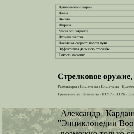
Применяемый патрон
Длина
Высота
Ширина
Масса без патронов
Дульная энергия
Начальная скорость полета пули
Эффективная дальность стрельбы
Емкость магазина
Стрелковое оружие,
Револьверы
Пистолеты
Пистолеты - Пулем
:
:
Гранатометы
Огнеметы
ПТУР и ПТРК
Гр
:
:
:
Александр Кардаш
"Энциклопедии Во
возможно только с