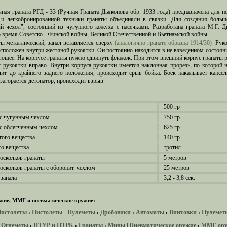
чная граната РГД - З3 (Ручная Граната Дьяконова обр. 1933 года) предназначена для
 и легкобронированной техники гранаты объединяли в связки. Для создания больш
й чехол", состоящий из чугунного кожуха с насечками. Разработана граната М.Г. 
 время Советско - Финской войны, Великой Отечественной и Вьетнамской войны.
ты металлический, запал вставляется сверху
(аналогично гранате образца 1914/30)
Рукоя
асположен внутри жестяной рукоятки. Он постоянно находится в не взведенном состоян
ующее. На корпусе гранаты нужно сдвинуть флажок. При этом внешний корпус гранаты р
 рукоятки вправо. Внутри корпуса рукоятки имеется наклонная прорезь, по которой н
дит до крайнего заднего положения, происходит срыв бойка. Боек накалывает капсел
загорается детонатор, происходит взрыв.
500 гр
 с чугунным чехлом
750 гр
 с облегченным чехлом
625 гр
того вещества
140 гр
го вещества
тротил
 осколков гранаты
5 метров
 осколков гранаты с оборонит. чехлом
25 метров
запала
3,2 - 3,8 сек.
жие, ММГ и пневматическое оружие:
истолеты
Пистолеты - Пулеметы
Дробовики
Автоматы
Винтовки
Пулемет
:
:
:
:
:
Огнеметы
ПТУР и ПТРК
Гранаты
Мины
Пневматическое оружие
ММГ ор
:
:
:
:
|
: