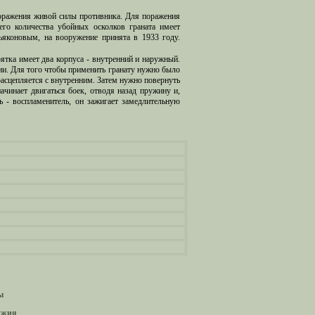
 поражения живой силы противника. Для поражения
его количества убойных осколков граната имеет
Дьяконовым, на вооружение принята в 1933 году.
тка имеет два корпуса - внутренний и наружный.
ии. Для того чтобы применить гранату нужно было
асцепляется с внутренним. Затем нужно повернуть
ачинает двигаться боек, отводя назад пружину и,
ь - воспламенитель, он зажигает замедлительную
ы
ужия