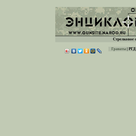
Стрелковое 
Гранаты
|
РГД 