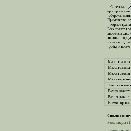
Советская ру
бронированной
"оборонительны
Применялась во
Корпус грана
Боек гранаты р
проделать след
внешний корпус
когда она дохо
трубку и потом 
Масса гранаты
Масса гранаты
Масса гранаты
Масса взрывча
Тип взрывчато
Радиус разлета
Радиус разлета
Время горения 
Стрелковое ору
Револьверы
П
:
Гранатометы